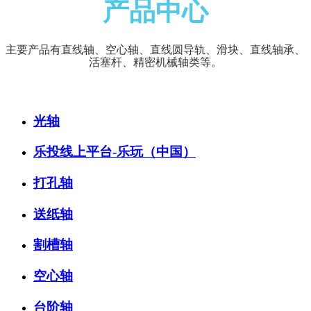
产品中心
主要产品有直线轴、空心轴、直线圆导轨、滑块、直线轴承、
活塞杆、精密机械轴类等。
产品中心
光轴
乐投线上平台-乐玩（中国）
打孔轴
送纸轴
割槽轴
空心轴
台阶轴