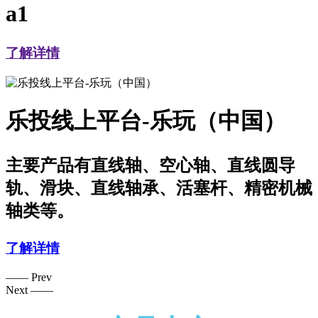
a1
了解详情
乐投线上平台-乐玩（中国）
主要产品有直线轴、空心轴、直线圆导
轨、滑块、直线轴承、活塞杆、精密机械
轴类等。
了解详情
——
Prev
Next
——