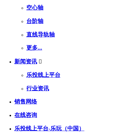
空心轴
台阶轴
直线导轨轴
更多...
新闻资讯

乐投线上平台
行业资讯
销售网络
在线咨询
乐投线上平台-乐玩（中国）