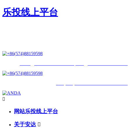
乐投线上平台
乐投线上平台-乐玩（中国） ：一家专业研发生产和销售运动系列产品
的企业 !
一家专业研发生产和销售运动系列产品的企业 !
biwu@sunshineedc.com
/
lulu@sunshineedc.com
+86(574)88159598 /
18968312317

网站乐投线上平台
关于安达
