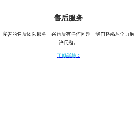
05
售后服务
完善的售后团队服务，采购后有任何问题，我们将竭尽全力解
决问题。
了解详情 >
关于安达
乐投线上平台-乐玩（中国）
乐投线上平台-乐玩（中国） ，座落于风景秀丽经济发达的滨
海城市—宁波，紧临宁波栎社国际机场5公里。公司创始于
1995年，是一家专业研发生产和销售运动系列产品的企业，