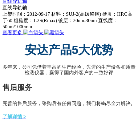
直线导轨轴
直线导轨轴
上架时间：2012-09-17 材料：SUJ-2(高碳铬钢) 硬度：HRC高
于60 粗糙度：1.2S(Rmax) 镀层：20um-30um 直线度：
50um/1000mm
查看更多
安达产品5大优势
多年来，公司凭借着丰富的生产经验，先进的生产设备和质量
检测仪器，赢得了国内外客户的一致好评
售后服务
完善的售后服务，采购后有任何问题，我们将竭尽全力解决。
了解详情 >
05