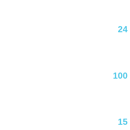
产品主要有直线轴、空心轴、直线圆导轨、滑块、直线轴承、
活塞杆、精密机械轴类等。
24
年
创始于1995年
100
+
员工人数
15