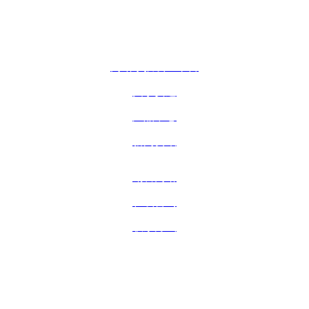
网站乐投线上平台
关于安达
产品中心
新闻资讯
销售网络
在线咨询
联系方式
联系方式
宁波市海曙洞桥工业区洞北路9号